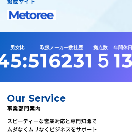
掲載サイト
女比
取扱メーカー数
社歴
拠点数
年間休日数
5:5
162
31
５
134
Our Service
事業部門案内
スピーディーな営業対応と専門知識で
ムダなくムリなくビジネスをサポート